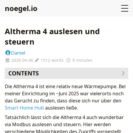
noegel.io
Altherma 4 auslesen und
steuern
Daniel
2026-04-06
1512 words
8 minutes
CONTENTS
Cloud API
Die Altherma 4 ist eine relativ neue Wärmepumpe. Bei
Serielle Schnittstelle
meiner Einrichtung im ~Juni 2025 war vielerorts noch
Modbus
das Gerücht zu finden, dass diese sich nur über den
Input Register (read-only)
Smart Home Hub
auslesen ließe.
Discrete Inputs (read-only, FC 02)
Tatsächlich lässt sich die Altherma 4 auch wunderbar
Holding Register (read/write)
via Modbus auslesen und steuern. Hier werden
Modbus: Zwei Modi für Smart Grid
verschiedene Möglichkeiten des Zugriffs vorgestellt