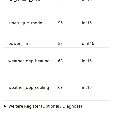
(H
S
(0
smart_grid_mode
56
int16
1=
2
3
power_limit
58
uint16
L
H
He
weather_dep_heating
68
int16
1
d
H
Kü
weather_dep_cooling
69
int16
1
d
Weitere Register (Optional / Diagnose)