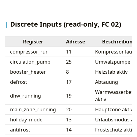
Discrete Inputs (read-only, FC 02)
Register
Adresse
Beschreibung
compressor_run
11
Kompressor läuft
circulation_pump
25
Umwälzpumpe läu
booster_heater
8
Heizstab aktiv
defrost
17
Abtauung
Warmwasserbetri
dhw_running
19
aktiv
main_zone_running
20
Hauptzone aktiv
holiday_mode
13
Urlaubsmodus akt
antifrost
14
Frostschutz aktiv