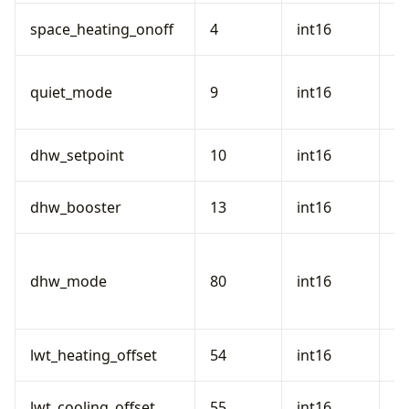
H
space_heating_onoff
4
int16
Ei
Le
quiet_mode
9
int16
1
M
W
dhw_setpoint
10
int16
S
W
dhw_booster
13
int16
(0
W
(0
dhw_mode
80
int16
1
2
Vo
lwt_heating_offset
54
int16
(H
Vo
lwt_cooling_offset
55
int16