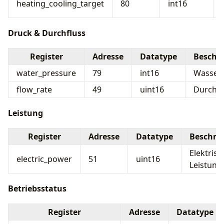
heating_cooling_target
80
int16
Druck & Durchfluss
Register
Adresse
Datatype
Beschr
water_pressure
79
int16
Wasser
flow_rate
49
uint16
Durchfl
Leistung
Register
Adresse
Datatype
Beschre
Elektrisc
electric_power
51
uint16
Leistung
Betriebsstatus
Register
Adresse
Datatype