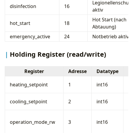
Legionellenschutz
disinfection
16
aktiv
Hot Start (nach
hot_start
18
Abtauung)
emergency_active
24
Notbetrieb aktiv
Holding Register (read/write)
Register
Adresse
Datatype
Vo
heating_setpoint
1
int16
H
Vo
cooling_setpoint
2
int16
K
B
operation_mode_rw
3
int16
(0
2