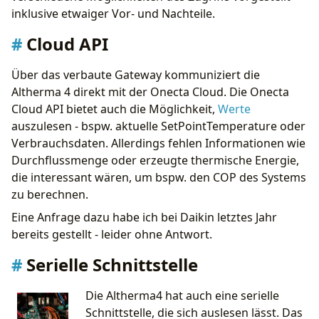
Was ich damit gebaut habe
inklusive etwaiger Vor- und Nachteile.
Smarte Steuerung: Ein zweischneidiges Schwert
Fazit
Cloud API
Über das verbaute Gateway kommuniziert die
Altherma 4 direkt mit der Onecta Cloud. Die Onecta
Cloud API bietet auch die Möglichkeit,
Werte
auszulesen - bspw. aktuelle SetPointTemperature oder
Verbrauchsdaten. Allerdings fehlen Informationen wie
Durchflussmenge oder erzeugte thermische Energie,
die interessant wären, um bspw. den COP des Systems
zu berechnen.
Eine Anfrage dazu habe ich bei Daikin letztes Jahr
bereits gestellt - leider ohne Antwort.
Serielle Schnittstelle
Die Altherma4 hat auch eine serielle
Schnittstelle, die sich auslesen lässt. Das